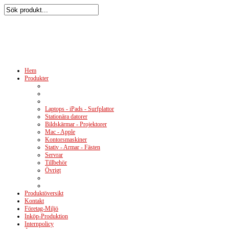
Hem
Produkter
Laptops - iPads - Surfplattor
Stationära datorer
Bildskärmar - Projektorer
Mac - Apple
Kontorsmaskiner
Stativ - Armar - Fästen
Servrar
Tillbehör
Övrigt
Produktöversikt
Kontakt
Företag-Miljö
Inköp-Produktion
Internpolicy