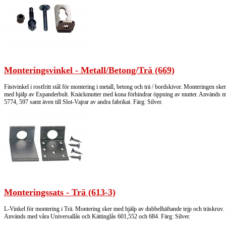
Monteringsvinkel - Metall/Betong/Trä (669)
Fästvinkel i rostfritt stål för montering i metall, betong och trä / bordskivor. Monteringen sk
med hjälp av Expanderbult. Knäckmutter med kona förhindrar öppning av mutter. Används med
5774, 597 samt även till Slot-Vajrar av andra fabrikat. Färg: Silver.
Monteringssats - Trä (613-3)
L-Vinkel för montering i Trä. Montering sker med hjälp av dubbelhäftande tejp och träskruv. S
Används med våra Universallås och Kättinglås 601,552 och 684. Färg: Silver.