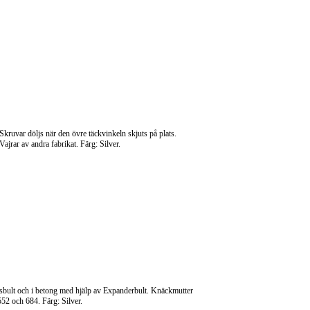
kruvar döljs när den övre täckvinkeln skjuts på plats.
jrar av andra fabrikat. Färg: Silver.
nsbult och i betong med hjälp av Expanderbult. Knäckmutter
52 och 684. Färg: Silver.