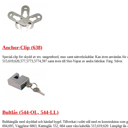
Anchor-Clip (638)
Special-clip för skydd av tex. tangentbord, mus samt nätverkskablar. Kan även användas för a
515,619,620,577,5773,5774,597 samt även till Slot-Vajrar av andra fabrikat. Färg: Silver.
Bultlås (544-OL, 544-LL)
Bulthänglås med skyddad och härdad bygel. Tillverkat i solitt stål med en konstruktion som 
694,695, Väggfäste 6863, Kättinglås 552, 684 samt våra kabellås 515,619,620. Lämpligt lås äve