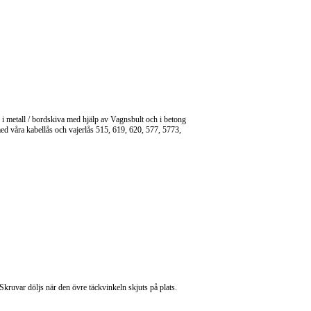
er i metall / bordskiva med hjälp av Vagnsbult och i betong
 våra kabellås och vajerlås 515, 619, 620, 577, 5773,
kruvar döljs när den övre täckvinkeln skjuts på plats.