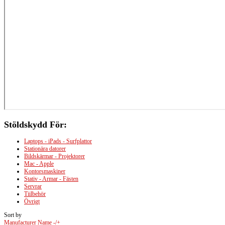
Stöldskydd
För:
Laptops - iPads - Surfplattor
Stationära datorer
Bildskärmar - Projektorer
Mac - Apple
Kontorsmaskiner
Stativ - Armar - Fästen
Servrar
Tiilbehör
Övrigt
Sort by
Manufacturer Name -/+