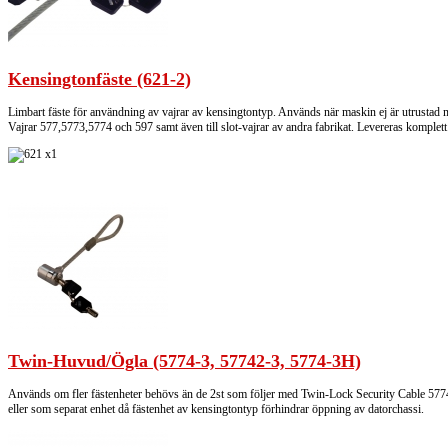
Kensingtonfäste (621-2)
Limbart fäste för användning av vajrar av kensingtontyp. Används när maskin ej är utrustad 
Vajrar 577,5773,5774 och 597 samt även till slot-vajrar av andra fabrikat. Levereras komplet
Twin-Huvud/Ögla (5774-3, 57742-3, 5774-3H)
Används om fler fästenheter behövs än de 2st som följer med Twin-Lock Security Cable 5774.
eller som separat enhet då fästenhet av kensingtontyp förhindrar öppning av datorchassi.