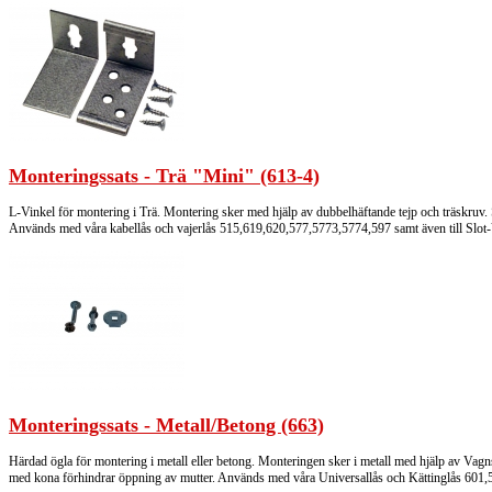
Monteringssats - Trä "Mini" (613-4)
L-Vinkel för montering i Trä. Montering sker med hjälp av dubbelhäftande tejp och träskruv. S
Används med våra kabellås och vajerlås 515,619,620,577,5773,5774,597 samt även till Slot-Va
Monteringssats - Metall/Betong (663)
Härdad ögla för montering i metall eller betong. Monteringen sker i metall med hjälp av Vag
med kona förhindrar öppning av mutter. Används med våra Universallås och Kättinglås 601,5