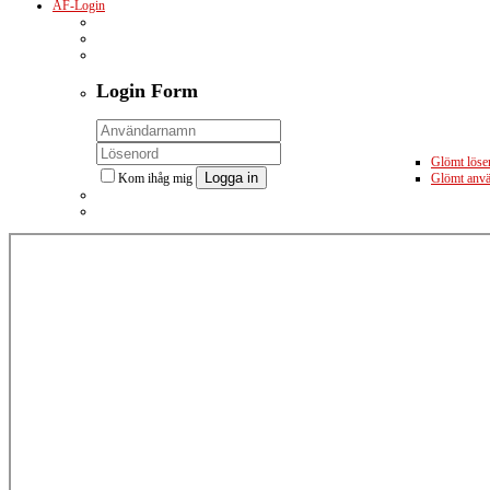
ÅF-Login
Login
Form
Glömt löse
Logga in
Kom ihåg mig
Glömt anv