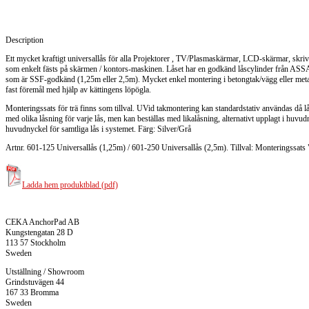
Description
Ett mycket kraftigt universallås för alla Projektorer , TV/Plasmaskärmar, LCD-skärmar, skri
som enkelt fästs på skärmen / kontors-maskinen. Låset har en godkänd låscylinder från ASSA
som är SSF-godkänd (1,25m eller 2,5m). Mycket enkel montering i betongtak/vägg eller metallb
fast föremål med hjälp av kättingens löpögla.
Monteringssats för trä finns som tillval. UVid takmontering kan standardstativ användas då lå
med olika låsning för varje lås, men kan beställas med likalåsning, alternativt upplagt i huv
huvudnyckel för samtliga lås i systemet. Färg: Silver/Grå
Artnr. 601-125 Universallås (1,25m) / 601-250 Universallås (2,5m). Tillval: Monteringssats 
Ladda hem produktblad (pdf)
CEKA AnchorPad AB
Kungstengatan 28 D
113 57 Stockholm
Sweden
Utställning / Showroom
Grindstuvägen 44
167 33 Bromma
Sweden