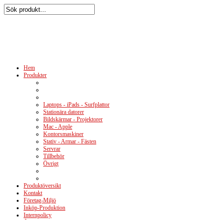
Hem
Produkter
Laptops - iPads - Surfplattor
Stationära datorer
Bildskärmar - Projektorer
Mac - Apple
Kontorsmaskiner
Stativ - Armar - Fästen
Servrar
Tillbehör
Övrigt
Produktöversikt
Kontakt
Företag-Miljö
Inköp-Produktion
Internpolicy