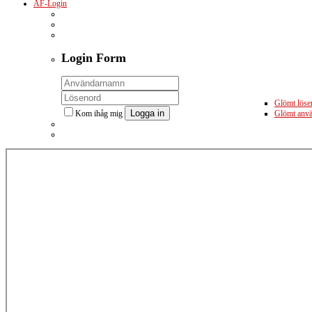
ÅF-Login
Login
Form
Glömt löse
Logga in
Kom ihåg mig
Glömt anv