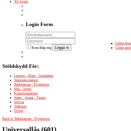
ÅF-Login
Login
Form
Glömt löse
Logga in
Kom ihåg mig
Glömt anv
Stöldskydd
För:
Laptops - iPads - Surfplattor
Stationära datorer
Bildskärmar - Projektorer
Mac - Apple
Kontorsmaskiner
Stativ - Armar - Fästen
Servrar
Tiilbehör
Övrigt
Back to: Bildskärmar - Projektorer
Universallås (601)