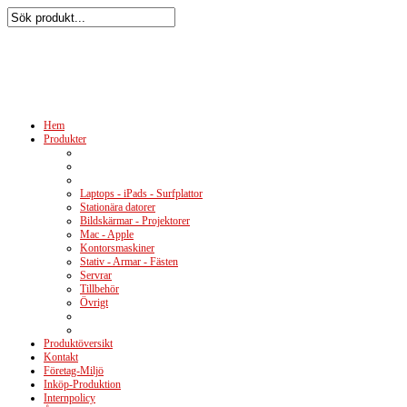
Hem
Produkter
Laptops - iPads - Surfplattor
Stationära datorer
Bildskärmar - Projektorer
Mac - Apple
Kontorsmaskiner
Stativ - Armar - Fästen
Servrar
Tillbehör
Övrigt
Produktöversikt
Kontakt
Företag-Miljö
Inköp-Produktion
Internpolicy