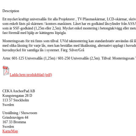
Description
Ett mycket kraftigt universallås för alla Projektorer , TV/Plasmaskärmar, LCD-skärmar, skri
som enkelt fästs på skärmen / kontors-maskinen. Låset har en godkänd låscylinder från ASSA
som är SSF-godkänd (1,25m eller 2,5m). Mycket enkel montering i betongtak/vägg eller metallb
fast föremål med hjälp av kättingens löpögla.
Monteringssats för trä finns som tillval. UVid takmontering kan standardstativ användas då lå
med olika låsning för varje lås, men kan beställas med likalåsning, alternativt upplagt i huv
huvudnyckel för samtliga lås i systemet. Färg: Silver/Grå
Artnr. 601-125 Universallås (1,25m) / 601-250 Universallås (2,5m). Tillval: Monteringssats 
Ladda hem produktblad (pdf)
CEKA AnchorPad AB
Kungstengatan 28 D
113 57 Stockholm
Sweden
Utställning / Showroom
Grindstuvägen 44
167 33 Bromma
Sweden
Karta/Map