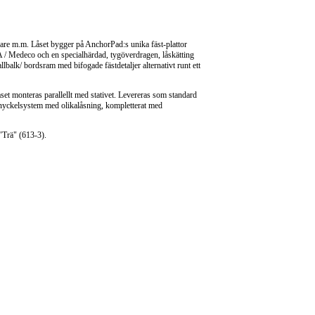
vare m.m. Låset bygger på AnchorPad:s unika fäst-plattor
 / Medeco och en specialhärdad, tygöverdragen, låskätting
alk/ bordsram med bifogade fästdetaljer alternativt runt ett
set monteras parallellt med stativet. Levereras som standard
udnyckelsystem med olikalåsning, kompletterat med
"Trä" (613-3).