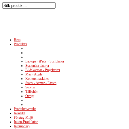
Hem
Produkter
Laptops - iPads - Surfplattor
Stationära datorer
Bildskärmar - Projektorer
Mac - Apple
Kontorsmaskiner
Stativ - Armar - Fästen
Servrar
Tillbehör
Övrigt
Produktöversikt
Kontakt
Företag-Miljö
Inköp-Produktion
Internpolicy