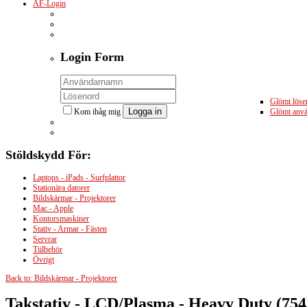
ÅF-Login
Login
Form
Glömt löse
Logga in
Kom ihåg mig
Glömt anv
Stöldskydd
För:
Laptops - iPads - Surfplattor
Stationära datorer
Bildskärmar - Projektorer
Mac - Apple
Kontorsmaskiner
Stativ - Armar - Fästen
Servrar
Tiilbehör
Övrigt
Back to: Bildskärmar - Projektorer
Takstativ - LCD/Plasma - Heavy Duty (754