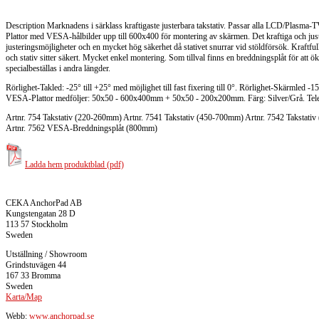
Description
Marknadens i särklass kraftigaste justerbara takstativ. Passar alla LCD/Plasma
Plattor med VESA-hålbilder upp till 600x400 för montering av skärmen. Det kraftiga och justerb
justeringsmöjligheter och en mycket hög säkerhet då stativet snurrar vid stöldförsök. Kraftfu
och stativ sitter säkert. Mycket enkel montering. Som tillval finns en breddningsplåt för att
specialbeställas i andra längder.
Rörlighet-Takled: -25° till +25° med möjlighet till fast fixering till 0°. Rörlighet-Skärmled -1
VESA-Plattor medföljer: 50x50 - 600x400mm + 50x50 - 200x200mm. Färg: Silver/Grå. Teleskop
Artnr. 754 Takstativ (220-260mm) Artnr. 7541 Takstativ (450-700mm) Artnr. 7542 Takstati
Artnr. 7562 VESA-Breddningsplåt (800mm)
Ladda hem produktblad (pdf)
CEKA AnchorPad AB
Kungstengatan 28 D
113 57 Stockholm
Sweden
Utställning / Showroom
Grindstuvägen 44
167 33 Bromma
Sweden
Karta/Map
Webb:
www.anchorpad.se